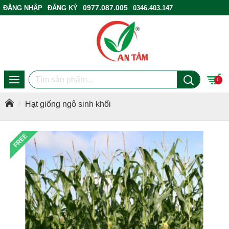
0977.087.005
ĐĂNG NHẬP
ĐĂNG KÝ
0346.403.147
ĐIỂM BÁN HÀNG
0
Hạt giống ngô sinh khối
FREE