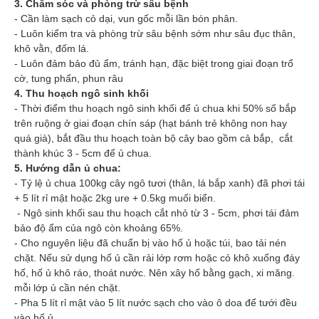
3. Chăm sóc và phòng trừ sâu bệnh
- Cần làm sạch cỏ dại, vun gốc mỗi lần bón phân.
- Luôn kiểm tra và phòng trừ sâu bệnh sớm như sâu đục thân,
khô vằn, đốm lá.
- Luôn đảm bảo đủ ẩm, tránh hạn, đặc biệt trong giai đoạn trổ
cờ, tung phấn, phun râu
4. Thu hoạch ngô sinh khối
- Thời điểm thu hoạch ngô sinh khối để ủ chua khi 50% số bắp
trên ruộng ở giai đoạn chín sáp (hạt bánh trẻ không non hay
quá già), bắt đầu thu hoạch toàn bộ cây bao gồm cả bắp, cắt
thành khúc 3 - 5cm để ủ chua.
5. Hướng dẫn ủ chua:
- Tỷ lệ ủ chua 100kg cây ngô tươi (thân, lá bắp xanh) đã phơi tái
+ 5 lít rỉ mật hoặc 2kg ure + 0.5kg muối biển.
- Ngô sinh khối sau thu hoạch cắt nhỏ từ 3 - 5cm, phơi tái đảm
bảo độ ẩm của ngô còn khoảng 65%.
- Cho nguyên liệu đã chuẩn bị vào hố ủ hoặc túi, bao tải nén
chặt. Nếu sử dụng hố ủ cần rải lớp rơm hoặc cỏ khô xuống đáy
hố, hố ủ khô ráo, thoát nước. Nên xây hố bằng gạch, xi măng.
mỗi lớp ủ cần nén chặt.
- Pha 5 lít rỉ mật vào 5 lít nước sạch cho vào ô doa để tưới đều
vào hố ủ.