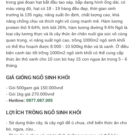
trong giai đoạn hạt bắt đầu tạo sáp, bắp dạng hình ống dài, có
màu vàng đỏ, hạt có 18 - 19 hàng đều đẹp, thời gian sinh
trưởng là 135 ngày, năng suất ổn định, chất lượng cao, khả
năng chống chịu và thích nghi vô cùng mạnh mẽ. Hàm lượng
protein thô 9.64%, tinh bột 26%, hàm lượng đường 9.6% Ngô là
loại cây lương thực và là cây thức ăn chăn nuôi gia súc vô cùng
quan trọng, vì năng suất ngô cao, trồng 1000m2 ngô sinh khối
có thể thu hoạch được 8.000 - 10.500kg thân và lá xanh. Ở điều
kiện canh tác tốt trồng 1000m2 ngô sinh khối có thể cung cấp
thức ăn thô xanh cho 10 con bò hay 15 con ngựa ăn trong 5 - 6
tháng.
GIÁ GIỐNG NGÔ SINH KHỐI
- Gói 500gam giá 150.000vnđ
- Gói 1kg giá 270.000vnđ
-
Hotline:
0977.087.005
LỢI ÍCH TRỒNG NGÔ SINH KHỐI
- Sử dụng thân cây, lá cây ngô để ủ chua, chế biến thức ăn cho
bò, ngựa, cừu...