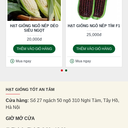
HẠT GIỐNG NGÔ NẾP DẺO
HẠT GIỐNG NGÔ NẾP TÍM F1
SIÊU NGỌT
25,000đ
20,000đ
THÊM VÀO GIỎ HÀNG
THÊM VÀO GIỎ HÀNG
Mua ngay
Mua ngay
HẠT GIỐNG TỐT AN TÂM
Cửa hàng:
Số 27 ngách 50 ngõ 310 Nghi Tàm, Tây Hồ,
Hà Nội
GIỜ MỞ CỬA