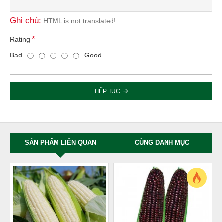
Ghi chú:
HTML is not translated!
Rating
Bad
Good
TIẾP TỤC
SẢN PHẨM LIÊN QUAN
CÙNG DANH MỤC