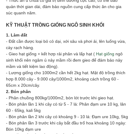
- Thức ăn ủ chua có giá trị dinh dưỡng cực cao, có thể bảo
quản thời gian dài, đảm bảo nguồn cung cấp thức ăn cho gia
súc quanh năm.
KỸ THUẬT TRỒNG GIỐNG NGÔ SINH KHỐI
1. Làm đất
- Đất cần được loại bỏ cỏ dại, xới sâu và phơi ải, lên luống vừa,
cày rạch hàng.
- Gieo hạt giống + kết hợp rải phân và lấp hạt (
Hạt giống
ngô
sinh khối nên ngâm ủ nảy mầm rồi đem gieo để đảm bảo nảy
mầm và tiết kiệm lao động).
- Lượng giống cho 1000m2 cần hết 2kg hạt. Mật độ trồng thích
hợp 8.000 cây - 9.000 cây/1000m2, khoảng cách trồng 60 -
65cm x 20cm/cây.
2. Bón phân
- Phân chuồng 800kg/1000m2, bón lót trước khi gieo hạt.
- Bón phân lần 1 khi cây có từ 5 - 7 lá: Phân đạm ure 10 kg, lân
60 - 65kg, kali 5kg
- Bón phân lần 2 khi cây có khoảng 9 - 10 lá: Đạm ure 10kg, 5kg
- Bón phân lần 3 trước khi cây bắt đầu trổ hoa khoảng 10 ngày:
Bón 10kg đạm ure