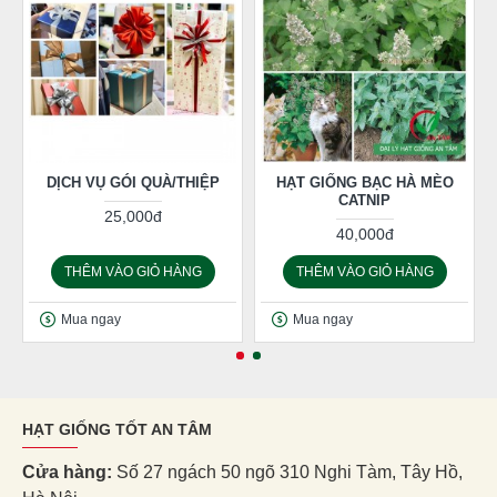
DỊCH VỤ GÓI QUÀ/THIỆP
HẠT GIỐNG BẠC HÀ MÈO
CATNIP
25,000đ
40,000đ
THÊM VÀO GIỎ HÀNG
THÊM VÀO GIỎ HÀNG
Mua ngay
Mua ngay
HẠT GIỐNG TỐT AN TÂM
Cửa hàng:
Số 27 ngách 50 ngõ 310 Nghi Tàm, Tây Hồ,