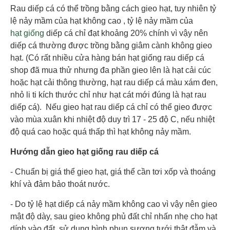
Rau diếp cá có thể trồng bằng cách gieo hạt, tuy nhiên tỷ
lệ nảy mầm của hạt không cao , tỷ lệ nảy mầm của
hạt giống
diếp cá chỉ đạt khoảng 20% chính vì vậy nên
diếp cá thường được trồng bằng giâm cành không gieo
hạt. (Có rất nhiều cửa hàng bán hạt giống rau diếp cá
shop đã mua thử nhưng đa phần gieo lên là hạt cải cúc
hoặc hạt cải thông thường, hạt rau diếp cá màu xám đen,
nhỏ li ti kích thước chỉ như hạt cát mới đúng là hạt rau
diếp cá). Nếu gieo hạt rau diếp cá chỉ có thể gieo được
vào mùa xuân khi nhiệt độ duy trì 17 - 25 độ C, nếu nhiệt
độ quá cao hoặc quá thấp thì hạt không nảy mầm.
Hướng dẫn gieo hạt giống rau diếp cá
- Chuẩn bị giá thể gieo hạt, giá thể cần tơi xốp và thoáng
khí và đảm bảo thoát nước.
- Do tỷ lệ hạt diếp cá nảy mầm không cao vì vậy nên gieo
mật độ dày, sau gieo không phủ đất chỉ nhấn nhẹ cho hạt
dính vào đất, sử dụng bình phun sương tưới thật đẫm và