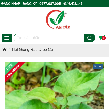
0977.087.005
ĐĂNG NHẬP
ĐĂNG KÝ
0346.403.147
ĐIỂM BÁN HÀNG
0
Hạt Giống Rau Diếp Cá
FREE
PRE-ORDER
NEW