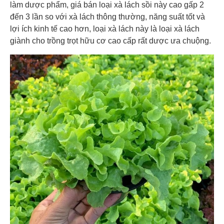
làm dược phẩm, giá bán loại xà lách sồi này cao gấp 2
đến 3 lần so với xà lách thông thường, năng suất tốt và
lợi ích kinh tế cao hơn, loại xà lách này là loại xà lách
giành cho trồng trọt hữu cơ cao cấp rất dược ưa chuộng.