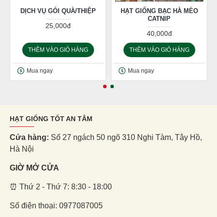
DỊCH VỤ GÓI QUÀ/THIỆP
HẠT GIỐNG BẠC HÀ MÈO
CATNIP
25,000đ
40,000đ
THÊM VÀO GIỎ HÀNG
THÊM VÀO GIỎ HÀNG
Mua ngay
Mua ngay
HẠT GIỐNG TỐT AN TÂM
Cửa hàng:
Số 27 ngách 50 ngõ 310 Nghi Tàm, Tây Hồ,
Hà Nội
GIỜ MỞ CỬA
⏰ Thứ 2 - Thứ 7: 8:30 - 18:00
Số điện thoại: 0977087005