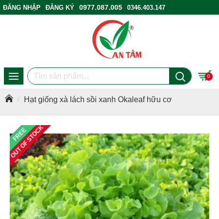
0977.087.005
ĐĂNG NHẬP
ĐĂNG KÝ
0346.403.147
ĐIỂM BÁN HÀNG
0
Hạt giống xà lách sồi xanh Okaleaf hữu cơ
OUT OF STOCK
FREE