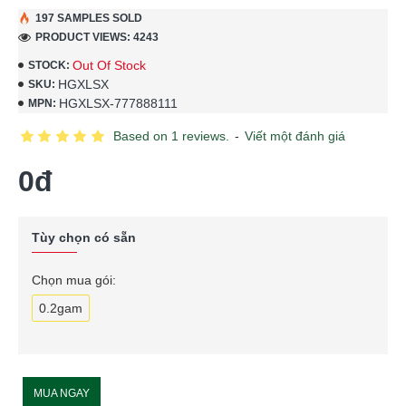
197 SAMPLES SOLD
PRODUCT VIEWS: 4243
Out Of Stock
STOCK:
HGXLSX
SKU:
HGXLSX-777888111
MPN:
Based on 1 reviews.
-
Viết một đánh giá
0đ
Tùy chọn có sẵn
Chọn mua gói:
0.2gam
MUA NGAY