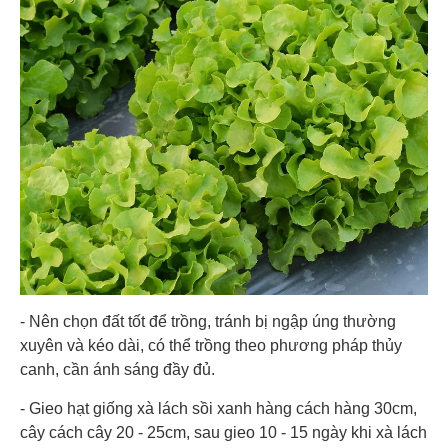
- Nên chọn đất tốt để trồng, tránh bị ngập úng thường
xuyên và kéo dài, có thể trồng theo phương pháp thủy
canh, cần ánh sáng đầy đủ.
- Gieo hạt giống xà lách sồi xanh hàng cách hàng 30cm,
cây cách cây 20 - 25cm, sau gieo 10 - 15 ngày khi xà lách