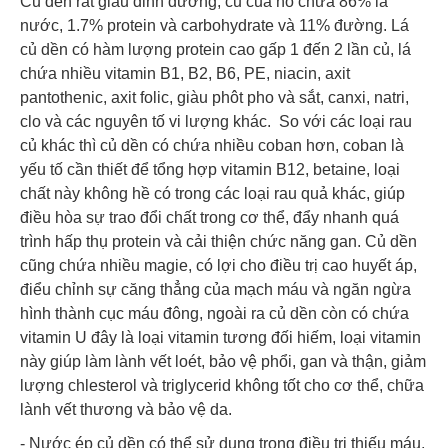
Củ dền rất giàu dinh dưỡng, củ của nó chứa 86% là
nước, 1.7% protein và carbohydrate và 11% đường. Lá
củ dền có hàm lượng protein cao gấp 1 đến 2 lần củ, lá
chứa nhiều vitamin B1, B2, B6, PE, niacin, axit
pantothenic, axit folic, giàu phôt pho và sắt, canxi, natri,
clo và các nguyên tố vi lượng khác. So với các loại rau
củ khác thì củ dền có chứa nhiều coban hơn, coban là
yếu tố cần thiết để tổng hợp vitamin B12, betaine, loại
chất này không hề có trong các loại rau quả khác, giúp
điều hòa sự trao đổi chất trong cơ thể, đẩy nhanh quá
trình hấp thụ protein và cải thiện chức năng gan. Củ dền
cũng chứa nhiều magie, có lợi cho điều trị cao huyết áp,
điểu chỉnh sự căng thẳng của mạch máu và ngăn ngừa
hình thành cục máu đông, ngoài ra củ dền còn có chứa
vitamin U đây là loại vitamin tương đối hiếm, loại vitamin
này giúp làm lành vết loét, bảo vệ phổi, gan và thận, giảm
lượng chlesterol và triglycerid không tốt cho cơ thể, chữa
lành vết thương và bảo vệ da.
- Nước ép củ dền có thể sử dụng trong điều trị thiếu máu,