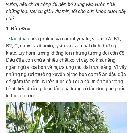
vườn, nếu chưa trồng thì nên bổ sung vào vườn nhà
những loại rau củ giàu vitamin, tốt cho sức khỏe dưới đây
nhé.
1. Đậu Đũa
-
Đậu đũa
chứa protein và carbohydrate, vitamin A, B1,
B2, C, canxi, axit amin, lysin và các chất dinh dưỡng
khác, tuy hàm lượng không lớn nhưng tương đối cân đối.
Đậu đũa còn chứa nhiều chất xơ vì vậy có khả năng
ngăn ngừa tóa bón và ngừa ung thư đại trực tràng. Vì vậy
những người thường xuyên bị táo bón có thể ăn đậu đũa
để giảm táo bón. Nước luộc đậu đũa cải thiện tình trạng
bệnh tiểu đường, loại đậu đũa trắng có tác dụng bổ phổi,
trị ho có đờm.