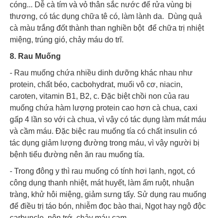
cóng... Dễ cà tím và vỏ thân sắc nước để rửa vùng bị
thương, có tác dụng chữa tê có, làm lành da. Dùng quả
cà màu trắng đốt thành than nghiền bột để chữa trị nhiệt
miệng, trúng gió, chảy máu do trĩ.
8. Rau Muống
- Rau muống chứa nhiều dinh dưỡng khác nhau như
protein, chất béo, cacbohydrat, muối vô cơ, niacin,
caroten, vitamin B1, B2, c. Đặc biệt chồi non của rau
muống chứa hàm lượng protein cao hơn cà chua, caxi
gấp 4 lần so với cà chua, vì vậy có tác dụng làm mát máu
và cầm máu. Đặc biệc rau muống tía có chất insulin có
tác dụng giảm lượng đường trong máu, vì vậy người bị
bệnh tiểu đường nên ăn rau muống tía.
- Trong đông y thì rau muống có tính hơi lạnh, ngọt, có
công dụng thanh nhiệt, mát huyết, làm ấm ruột, nhuận
tràng, khử hôi miệng, giảm sưng tấy. Sử dụng rau muống
để điều trị táo bón, nhiễm đọc bào thai, Ngọt hay ngộ độc
carbuncle, nôn trớ, chảy máu cam.