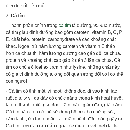
điều trị sốt, tiêu mủ.
7. Cà tím
- Thành phần chính trong
cà tím
là đường, 95% là nước,
cà tím giàu dinh dưỡng bao gồm caroten, vitamin B, C, P,
E, chất béo, protein, carbohydrate và các khoáng chất
khác. Ngoại trừ hàm lượng caroten và vitamin C thấp
hơn cà chua thì hàm lượng đường cao gấp đôi cà chua,
protein và khoáng chất cao gấp 2 đến 3 lần cà chua. Cà
tím có chứa 8 loại axit amin như lysine, những chất này
có giá trị dinh dưỡng tương đối quan trọng đối với cơ thể
con người.
- Cà tím có tính mát, vị ngọt, không độc, đi vào kinh lạc
ruột già, tỳ vị, dạ dày có chức năng thông kinh hoạt huyết,
tán ư, thanh nhiệt giải độc, cầm máu, giảm đau, giải cảm.
Cà tím nấu chín có thể sử dụng bổ trợ cho chứng sốt,
cảm lạnh , ớn lạnh hoặc các mầm bệnh độc, nóng gây ra.
Cà tím tươi đập rập đắp ngoài để điều trị vết loét da, tê