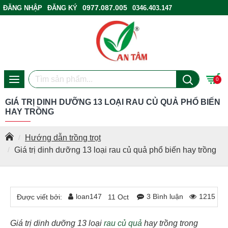
0977.087.005
ĐĂNG NHẬP
ĐĂNG KÝ
0346.403.147
ĐIỂM BÁN HÀNG
0
GIÁ TRỊ DINH DƯỠNG 13 LOẠI RAU CỦ QUẢ PHỔ BIẾN
HAY TRỒNG
Hướng dẫn trồng trọt
Giá trị dinh dưỡng 13 loại rau củ quả phổ biến hay trồng
loan147
3 Bình luận
1215 Lư
Được viết bởi:
11
Oct
Giá trị dinh dưỡng 13 loại
rau củ quả
hay trồng trong