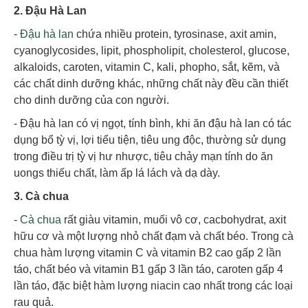
2. Đậu Hà Lan
-
Đậu hà lan
chứa nhiều protein, tyrosinase, axit amin,
cyanoglycosides, lipit, phospholipit, cholesterol, glucose,
alkaloids, caroten, vitamin C, kali, phopho, sắt, kẽm, và
các chất dinh dưỡng khác, những chất này đều cần thiết
cho dinh dưỡng của con người.
- Đậu hà lan có vị ngọt, tính bình, khi ăn đậu hà lan có tác
dụng bổ tỳ vị, lợi tiểu tiện, tiêu ung độc, thường sử dụng
trong điều trị tỳ vị hư nhược, tiêu chảy mạn tính do ăn
uongs thiếu chất, làm ấp lá lách và dạ dày.
3. Cà chua
-
Cà chua
rất giàu vitamin, muối vô cơ, cacbohydrat, axit
hữu cơ và một lượng nhỏ chất đạm và chất béo. Trong cà
chua hàm lượng vitamin C và vitamin B2 cao gấp 2 lần
táo, chất béo và vitamin B1 gấp 3 lần táo, caroten gấp 4
lần táo, đặc biệt hàm lượng niacin cao nhất trong các loại
rau quả.