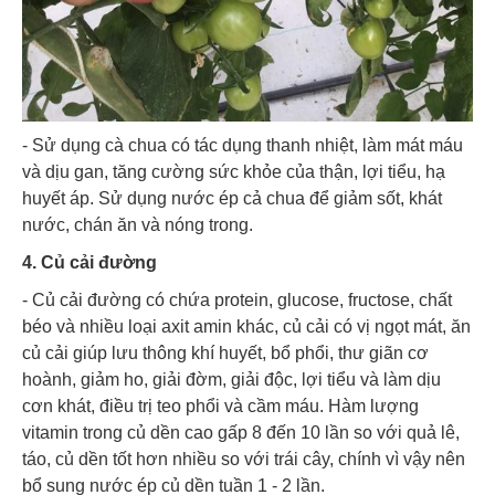
- Sử dụng cà chua có tác dụng thanh nhiệt, làm mát máu
và dịu gan, tăng cường sức khỏe của thận, lợi tiểu, hạ
huyết áp. Sử dụng nước ép cả chua để giảm sốt, khát
nước, chán ăn và nóng trong.
4. Củ cải đường
- Củ cải đường có chứa protein, glucose, fructose, chất
béo và nhiều loại axit amin khác, củ cải có vị ngọt mát, ăn
củ cải giúp lưu thông khí huyết, bổ phổi, thư giãn cơ
hoành, giảm ho, giải đờm, giải độc, lợi tiểu và làm dịu
cơn khát, điều trị teo phổi và cầm máu. Hàm lượng
vitamin trong củ dền cao gấp 8 đến 10 lần so với quả lê,
táo, củ dền tốt hơn nhiều so với trái cây, chính vì vậy nên
bổ sung nước ép củ dền tuần 1 - 2 lần.