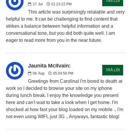
TRẢ LỜI
27
Jul
01:23:22 PM
This article was surprisingly relatable and very
helpful to me. It can be challenging to find content that
strikes a balance between helpful information and a
conversational tone, but you did both quite well. I am
eager to read more from you in the near future.
Jaunita McIlvain:
TRẢ LỜI
06
Aug
05:04:50 PM
Greetings from Carolina! I'm bored to death at
work so I decided to browse your site on my iphone
during lunch break. I enjoy the knowledge you present
here and can't wait to take a look when I get home. I'm
shocked at how fast your blog loaded on my mobile .. I'm
not even using WIFI, just 3G .. Anyways, fantastic blog!