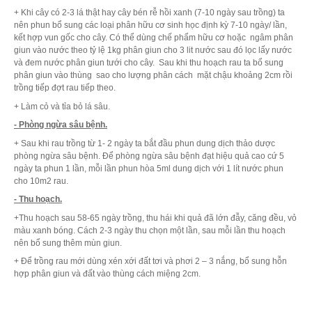
+ Khi cây có 2-3 lá thật hay cây bén rễ hồi xanh (7-10 ngày sau trồng) ta
nên phun bổ sung các loại phân hữu cơ sinh học định kỳ 7-10 ngày/ lần,
kết hợp vun gốc cho cây. Có thể dùng chế phẩm hữu cơ hoặc ngâm phân
giun vào nước theo tỷ lệ 1kg phân giun cho 3 lit nước sau đó lọc lấy nước
và đem nước phân giun tưới cho cây. Sau khi thu hoạch rau ta bổ sung
phân giun vào thùng sao cho lượng phân cách mặt chậu khoảng 2cm rồi
trồng tiếp đợt rau tiếp theo.
+ Làm cỏ và tỉa bỏ lá sâu.
- Phòng ngừa sâu bệnh.
+ Sau khi rau trồng từ 1- 2 ngày ta bắt đầu phun dung dịch thảo dược
phòng ngừa sâu bệnh. Để phòng ngừa sâu bệnh đạt hiệu quả cao cứ 5
ngày ta phun 1 lần, mỗi lần phun hòa 5ml dung dịch với 1 lít nước phun
cho 10m2 rau.
- Thu hoạch.
+Thu hoạch sau 58-65 ngày trồng, thu hái khi quả đã lớn đẫy, căng đều, vỏ
màu xanh bóng. Cách 2-3 ngày thu chọn một lần, sau mỗi lần thu hoạch
nên bổ sung thêm mùn giun.
+ Để trồng rau mới dùng xén xới đất tơi và phơi 2 – 3 nắng, bổ sung hỗn
hợp phân giun và đất vào thùng cách miệng 2cm.