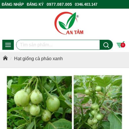
0977.087.005
ĐĂNG NHẬP
ĐĂNG KÝ
0346.403.147
ĐIỂM BÁN HÀNG
0
Hạt giống cà pháo xanh