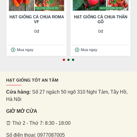
HẠT GIỐNG CÀ CHUA ROMA
HẠT GIỐNG CÀ CHUA THÂN
VF
GỖ
0đ
0đ
Mua ngay
Mua ngay
HẠT GIỐNG TỐT AN TÂM
Cửa hàng:
Số 27 ngách 50 ngõ 310 Nghi Tàm, Tây Hồ,
Hà Nội
GIỜ MỞ CỬA
⏰ Thứ 2 - Thứ 7: 8:30 - 18:00
Số điện thoại: 0977087005