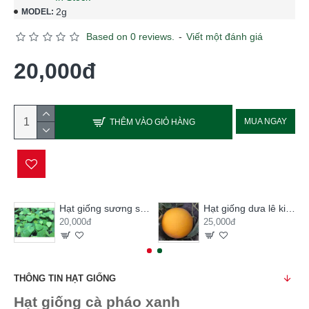
2g
MODEL:
Based on 0 reviews.
-
Viết một đánh giá
20,000đ
MUA NGAY
THÊM VÀO GIỎ HÀNG
Hạt giống sương sâm lông
Hạt giống dưa lê kim hoàng hậu
20,000đ
25,000đ
THÔNG TIN HẠT GIỐNG
Hạt giống cà pháo xanh