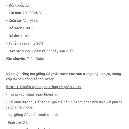
+
Đóng gói
: 2g
+
Giá bán
: 20.000VNĐ
+
Xuất xứ
: Việt Nam
+
Độ sạch
≥ 98%
+
Độ ẩm
≤ 10%
+
Tỷ lệ nảy mầm
≥ 80%
+
Hạn sử dụng
: 2 năm kể từ ngày sản xuất.
Vận chuyển
: Toàn Quốc
Kỹ thuật trồng hạt giống Cà pháo xanh cao sản trong chậu nhựa, thùng
xốp tại ban công sân thượng:
Bước 1. Chuẩn bị dụng cụ trồng cà pháo xanh
- Thùng xốp, chậu nhựa thông minh.
- Đất dinh dưỡng: Đất Tribat, giá thể nền hữu cơ, hoặc hỗn hợp đất phù sa
và phân trùn quế.
- Hạt giống Cà pháo xanh cao sản.
- Bình tưới 2 lít.