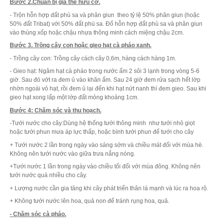
Bước 2.Chuẩn bị giá thể hữu cơ.
- Trộn hỗn hợp đất phù sa và phân giun theo tỷ lệ 50% phân giun (hoặc
50% đất Tribat) với 50% đất phù sa. Đổ hỗn hợp đất phù sa và phân giun
vào thùng xốp hoặc chậu nhựa thông minh cách miệng chậu 2cm.
Bước 3. Trồng cây con hoặc gieo hạt cà pháo xanh.
- Trồng cây con: Trồng cây cách cây 0,6m, hàng cách hàng 1m.
- Gieo hạt: Ngâm hạt cà pháo trong nước ấm 2 sôi 3 lạnh trong vòng 5-6
giờ. Sau đó vớt ra đem ủ vào khăn ẩm. Sau 24 giờ đem rửa sạch hết lớp
nhờn ngoài vỏ hạt, rồi đem ủ lại đến khi hạt nứt nanh thì đem gieo. Sau khi
gieo hạt xong lấp một lớp đất mỏng khoảng 1cm.
Bước 4: Chăm sóc và thu hoạch.
-Tưới nước cho cây:Dùng hệ thống tưới thông minh như tưới nhỏ giọt
hoặc tưới phun mưa áp lực thấp, hoặc bình tưới phun để tưới cho cây
+ Tưới nước 2 lần trong ngày vào sáng sớm và chiều mát đối với mùa hè.
Không nên tưới nước vào giữa trưa nắng nóng.
+Tưới nước 1 lần trong ngày vào chiều tối đối với mùa đông. Không nên
tưới nước quá nhiều cho cây.
+ Lượng nước cần gia tăng khi cây phát triển thân lá mạnh và lúc ra hoa rộ.
+ Không tưới nước lên hoa, quả non để tránh rụng hoa, quả.
- Chăm sóc cà pháo.