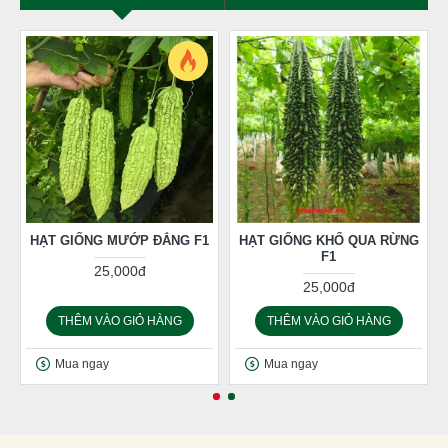
HẠT GIỐNG MƯỚP ĐẮNG F1
HẠT GIỐNG KHỔ QUA RỪNG
F1
25,000đ
25,000đ
THÊM VÀO GIỎ HÀNG
THÊM VÀO GIỎ HÀNG
Mua ngay
Mua ngay