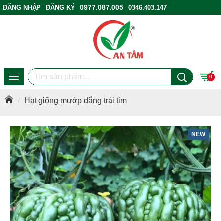
0977.087.005
ĐĂNG NHẬP
ĐĂNG KÝ
0346.403.147
ĐIỂM BÁN HÀNG
0
Hạt giống mướp đắng trái tim
NEW