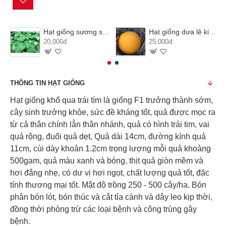
Hạt giống sương sâm lông
Hạt giống dưa lê kim hoàng hậu
20,000đ
25,000đ
THÔNG TIN HẠT GIỐNG
Hạt giống khổ qua trái tím là giống F1 trưởng thành sớm,
cây sinh trưởng khỏe, sức đề kháng tốt, quả được mọc ra
từ cả thân chính lẫn thân nhánh, quả có hình trái tim, vai
quả rộng, đuổi quả dẹt, Quả dài 14cm, đường kính quả
11cm, cùi dày khoản 1.2cm trọng lượng mỗi quả khoảng
500gam, quả màu xanh và bóng, thịt quả giòn mềm và
hơi đắng nhẹ, có dư vị hơi ngọt, chất lượng quả tốt, đặc
tính thương mại tốt. Mật độ trồng 250 - 500 cây/ha. Bón
phân bón lót, bón thúc và cắt tỉa cành và dây leo kịp thời,
đồng thời phòng trừ các loại bệnh và công trùng gây
bệnh.