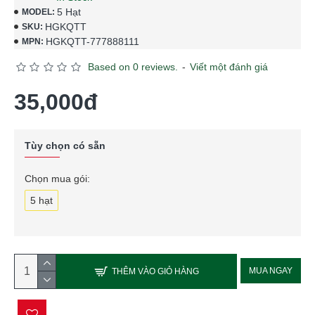
5 Hạt
MODEL:
HGKQTT
SKU:
HGKQTT-777888111
MPN:
Based on 0 reviews.
-
Viết một đánh giá
35,000đ
Tùy chọn có sẵn
Chọn mua gói:
5 hạt
MUA NGAY
THÊM VÀO GIỎ HÀNG