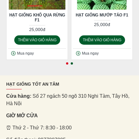
HẠT GIỐNG KHỔ QUA RỪNG
HẠT GIỐNG MƯỚP TÁO F1
F1
25,000đ
25,000đ
THÊM VÀO GIỎ HÀNG
THÊM VÀO GIỎ HÀNG
Mua ngay
Mua ngay
HẠT GIỐNG TỐT AN TÂM
Cửa hàng:
Số 27 ngách 50 ngõ 310 Nghi Tàm, Tây Hồ,
Hà Nội
GIỜ MỞ CỬA
⏰ Thứ 2 - Thứ 7: 8:30 - 18:00