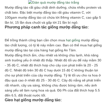
Mướp đắng táo rất giàu chất dinh dưỡng, chứa nhiều protein và
chất béo. Đặc biệt mướp đắng táo rất giàu vitamin C, với
100gam mướp đắng táo có chứa tới 84mg vitamin C, cao gấp 5
lần bí, 15 lần dưa chuột và gấp tới 21 lần bí ngô.
Phương pháp canh tác giống mướp đắng táo:
Để trồng thành công bạn cần chọn mua
hạt giống
mướp đắng
táo chất lượng, có tỷ lệ nảy mầm cao. Bạn có thể mua hạt giống
mướp đắng táo tại cửa hàng hạt giống An Tâm.
Mướp đắng thích ấm, chịu nhiệt và không chịu lạnh, khả năng
sinh trưởng yếu ở nhiệt độ thấp. Nhiệt độ tối ưu để nảy mầm 30
- 35 độ C, nhiệt độ thích hợp cho cây con phát triển là 20 - 25
độ C. Nhiệt độ trên 30 độ C hay dưới 15 độ C không thuận lợi
cho sự phát triển của cây mướp đắng. Tỷ lệ tối ưu cho ra hoa ở
đậu quả cao ở nhiệt độ 25 - 30 độ C. Cây đủ nắng sẽ phát triển
rất nhanh, cây ưa sáng, không chịu được bóng râm, nếu ánh
sáng yếu sẽ làm rụng hoa và quả. Độ Ph của đất thích hợp 5.5
đến 6.5, đất thoát nước tốt.
Gieo hạt giống mướp đắng táo: