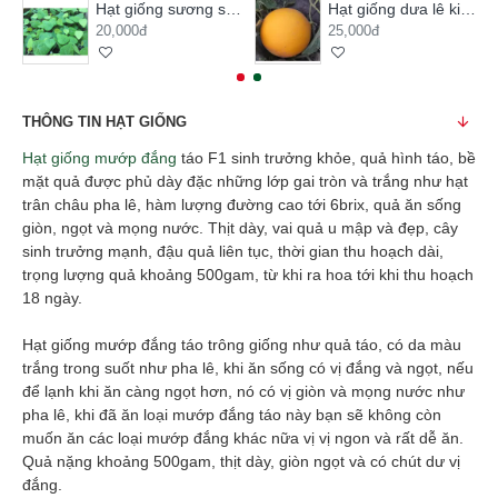
Hạt giống sương sâm lông
Hạt giống dưa lê kim hoàng hậu
20,000đ
25,000đ
THÔNG TIN HẠT GIỐNG
Hạt giống mướp đắng
táo F1 sinh trưởng khỏe, quả hình táo, bề
mặt quả được phủ dày đặc những lớp gai tròn và trắng như hạt
trân châu pha lê, hàm lượng đường cao tới 6brix, quả ăn sống
giòn, ngọt và mọng nước. Thịt dày, vai quả u mập và đẹp, cây
sinh trưởng mạnh, đậu quả liên tục, thời gian thu hoạch dài,
trọng lượng quả khoảng 500gam, từ khi ra hoa tới khi thu hoạch
18 ngày.
Hạt giống mướp đắng táo trông giống như quả táo, có da màu
trắng trong suốt như pha lê, khi ăn sống có vị đắng và ngọt, nếu
để lạnh khi ăn càng ngọt hơn, nó có vị giòn và mọng nước như
pha lê, khi đã ăn loại mướp đắng táo này bạn sẽ không còn
muốn ăn các loại mướp đắng khác nữa vị vị ngon và rất dễ ăn.
Quả nặng khoảng 500gam, thịt dày, giòn ngọt và có chút dư vị
đắng.