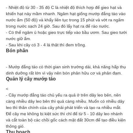
- Nhiệt độ từ 30 - 35 độ C là nhiệt độ thích hợp để gieo hạt và
khiến hạt nảy mầm nhanh. Ngâm hạt giống mướp đắng táo vào
nước ấm (50 độ) và khấy liên tục trong 15 phút và vớt ra ngâm
trong nước sạch 24 giờ. Sau đó lấy hạt ra để ráo nước.
- Có thể ngâm ủ hoặc gieo trực tiếp vào bầu ươm. Sau gieo tưới
nước giữ ẩm.
- Sau khi cây có 3 - 4 lá thật thì đem trồng.
Bón phân
- Mướp đắng táo có thời gian sinh trưởng dài, khả năng hấp thụ
dinh dưỡng rất lớn vì vậy nên bón phân hữu cơ và phân đạm.
Quản lý cây mướp táo
<
- Cây mướp đắng táo chủ yếu ra quả ở trên dây leo bên, nên
càng nhiều dây leo bên thì quả càng nhiều. Muốn có nhiều dây
leo thì thân chính của cây phải phát triển và tạo ra nhiều mắt.
Để cây mẹ không bị kiệt sức thì chỉ để từ 5 - 10 dây leo nhánh
và cắt toàn bộ các chồi gốc cách mặt đất 30cm để tạo điều kiện
thông gió.
Thu hoạch