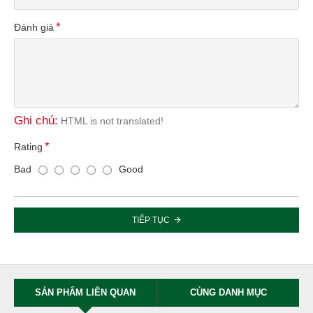
Đánh giá
Ghi chú:
HTML is not translated!
Rating
Bad
Good
TIẾP TỤC
SẢN PHẨM LIÊN QUAN
CÙNG DANH MỤC