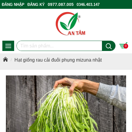
0977.087.005
ĐĂNG NHẬP
ĐĂNG KÝ
0346.403.147
ĐIỂM BÁN HÀNG
0
Hạt giống rau cải đuôi phụng mizuna nhật