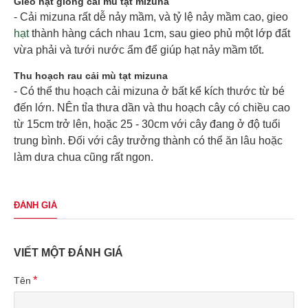
Gieo hạt giống cải mù tạt mizuna
- Cải mizuna rất dễ nảy mầm, và tỷ lệ nảy mầm cao, gieo
hạt
thành hàng cách nhau 1cm, sau gieo phủ một lớp đất
vừa phải và tưới nước ẩm để giúp hạt nảy mầm tốt.
Thu hoạch rau cải mù tạt mizuna
- Có thể thu hoạch cải mizuna ở bất kể kích thước từ bé
đến lớn. NÊn tỉa thưa dần và thu hoạch cây có chiều cao
từ 15cm trở lên, hoặc 25 - 30cm với cây đang ở độ tuổi
trung bình. Đối với cây trưởng thành có thể ăn lâu hoặc
làm dưa chua cũng rất ngon.
ĐÁNH GIÁ
VIẾT MỘT ĐÁNH GIÁ
Tên