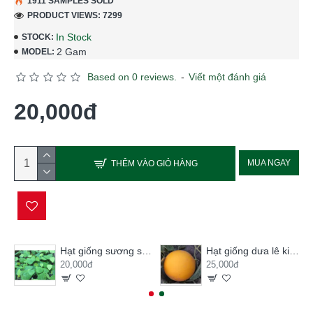
1911 SAMPLES SOLD
PRODUCT VIEWS: 7299
In Stock
STOCK:
2 Gam
MODEL:
Based on 0 reviews.
-
Viết một đánh giá
20,000đ
MUA NGAY
THÊM VÀO GIỎ HÀNG
Hạt giống sương sâm lông
Hạt giống dưa lê kim hoàng hậu
20,000đ
25,000đ