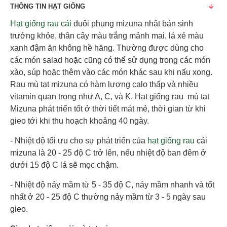
THÔNG TIN HẠT GIỐNG
Hạt giống rau cải
đuôi phụng mizuna nhật bản sinh
trưởng khỏe, thân cây màu trắng mảnh mai, lá xẻ màu
xanh đậm ăn không hề hăng. Thường được dùng cho
các món salad hoặc cũng có thể sử dụng trong các món
xào, súp hoặc thêm vào các món khác sau khi nấu xong.
Rau mù tạt mizuna có hàm lượng calo thấp và nhiều
vitamin quan trọng như A, C, và K. Hạt giống rau mù tạt
Mizuna phát triển tốt ở thời tiết mát mẻ, thời gian từ khi
gieo tới khi thu hoạch khoảng 40 ngày.
- Nhiệt độ tối ưu cho sự phát triển của
hạt giống rau
cải
mizuna là 20 - 25 độ C trở lên, nếu nhiệt độ ban đêm ở
dưới 15 độ C lá sẽ mọc chậm.
- Nhiệt độ nảy mầm từ 5 - 35 độ C, nảy mầm nhanh và tốt
nhất ở 20 - 25 độ C thường nảy mầm từ 3 - 5 ngày sau
gieo.