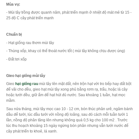
Mùa vụ:
- Mùi tây trồng được quanh năm, phát triển mạnh ở nhiệt độ mát mẻ từ 15 -
25 độ C cây phát triển mạnh
Chuẩn bị
- Hạt giống rau thơm mùi tây
- Thùng xốp, khay có thể thoát nước tốt ( mùi tây không chịu được úng)
- Đất tơi xốp
Gieo hạt giống mùi tây
Gieo
hạt giống rau
mùi tây lên mặt đất, nên trộn hạt với tro bếp hay đất bột
để vãi cho đều, gieo hạt mùi tây xong phủ bằng rơm rạ, trấu, hoặc lá cây
hoặc tưới đều, giữ ẩm để hạt hút đủ nước. Sau khoảng 1 tuần, hạt mọc
mầm.
Sau nửa tháng, mùi tây mọc cao 10 - 12 cm, bón thúc phân urê, ngâm bánh
dầu để tưới, lúc đầu tưới với nồng độ loãng, sau đó cách mỗi tuần tưới 1
lần, nồng độ phân tăng lên nhưng không quá 0,5 kg cho 100 m2 . Trước
lúc thu hoạch khoảng 15 ngày ngừng bón phân nhưng vẫn tưới nước để
cây phát triển to khoẻ, lá xanh.