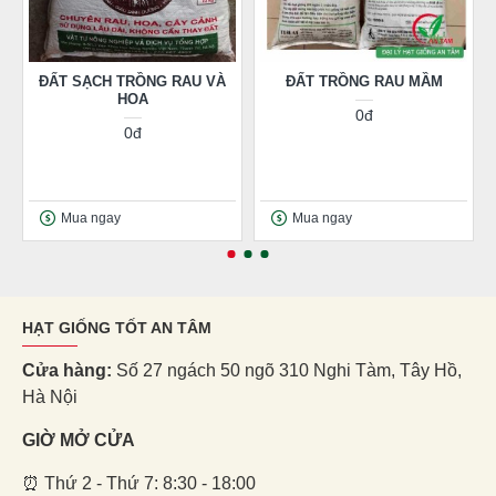
ĐẤT SẠCH TRỒNG RAU VÀ
ĐẤT TRỒNG RAU MẦM
HOA
0đ
0đ
Mua ngay
Mua ngay
HẠT GIỐNG TỐT AN TÂM
Cửa hàng:
Số 27 ngách 50 ngõ 310 Nghi Tàm, Tây Hồ,
Hà Nội
GIỜ MỞ CỬA
⏰ Thứ 2 - Thứ 7: 8:30 - 18:00