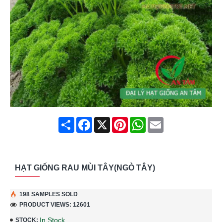
Share
Facebook
X
Pinterest
WhatsApp
Email
HẠT GIỐNG RAU MÙI TÂY(NGÒ TÂY)
198 SAMPLES SOLD
PRODUCT VIEWS: 12601
In Stock
STOCK: