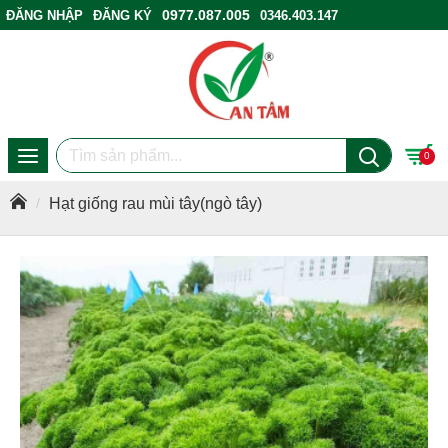
0977.087.005
ĐĂNG NHẬP
ĐĂNG KÝ
0346.403.147
ĐIỂM BÁN HÀNG
0
Hạt giống rau mùi tây(ngò tây)