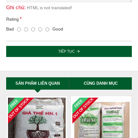
Ghi chú:
HTML is not translated!
Rating
Bad
Good
TIẾP TỤC
SẢN PHẨM LIÊN QUAN
CÙNG DANH MỤC
OUT OF STOCK
OUT OF STOCK
FREE
FREE