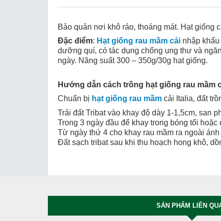
Bảo quản nơi khô ráo, thoáng mát. Hạt giống 
Đặc điểm
:
Hạt giống rau mầm cải
nhập khẩu t
dưỡng quí, có tác dụng chống ung thư và ngăn
ngày. Năng suất 300 – 350g/30g hạt giống.
Hướng dẫn cách trồng hạt giống rau mầm cải
Chuẩn bị
hạt giống rau mầm
cải Italia, đất t
Trải đất Tribat vào khay độ dày 1-1,5cm, san p
Trong 3 ngày đầu để khay trong bóng tối hoặc
Từ ngày thứ 4 cho khay rau mầm ra ngoài ánh s
Đất sạch tribat sau khi thu hoạch hong khô, dồ
SẢN PHẨM LIÊN QU