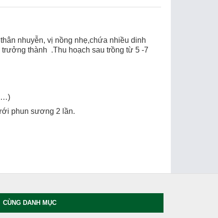
m thân nhuyễn, vị nồng nhẹ,chứa nhiều dinh
 trưởng thành .Thu hoạch sau trồng từ 5 -7
á…)
tưới phun sương 2 lần.
CÙNG DANH MỤC