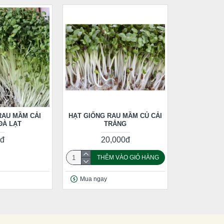
RAU MẦM CẢI
HẠT GIỐNG RAU MẦM CỦ CẢI
ĐÀ LẠT
TRẮNG
đ
20,000đ
THÊM VÀO GIỎ HÀNG
Mua ngay