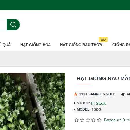
NEW
Ủ QUẢ
HẠT GIỐNG HOA
HẠT GIỐNG RAU THƠM
GIỐNG R
HẠT GIỐNG RAU MẦ
1913 SAMPLES SOLD
P
In Stock
STOCK:
100G
MODEL:
Based on 0 re