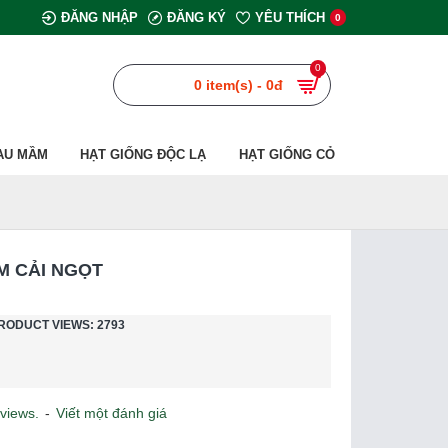
ĐĂNG NHẬP
ĐĂNG KÝ
YÊU THÍCH
0
0
0 item(s) - 0đ
AU MẦM
HẠT GIỐNG ĐỘC LẠ
HẠT GIỐNG CỎ
M CẢI NGỌT
RODUCT VIEWS: 2793
views.
-
Viết một đánh giá