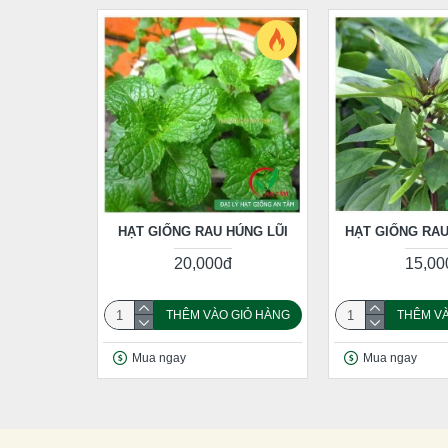
HẠT GIỐNG RAU HÚNG LŨI
HẠT GIỐNG RA
20,000đ
15,00
THÊM VÀO GIỎ HÀNG
THÊM VÀ
Mua ngay
Mua ngay