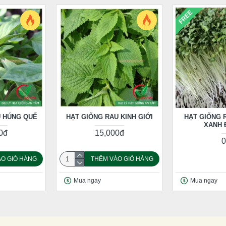
FREE
U HÚNG QUẾ
HẠT GIỐNG RAU KINH GIỚI
HẠT GIỐNG 
XANH 
0đ
15,000đ
0
O GIỎ HÀNG
THÊM VÀO GIỎ HÀNG
Mua ngay
Mua ngay