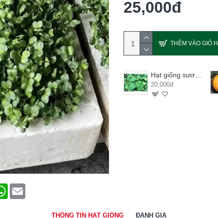
25,000đ
THÊM VÀO GIỎ 
Hạt giống sương sâm lông
20,000đ
terest
WhatsApp
Email
THÔNG TIN HẠT GIỐNG
ĐÁNH GIÁ