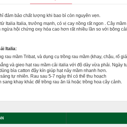
chỉ đảm bảo chất lượng khi bao bì còn nguyên vẹn.
ừ Italia Italia, trưởng mạnh, có vị cay nồng rất ngon . Cây mầ
 ngừa hội chứng oxy hóa cao hơn rất nhiều lần so với bông cải
 Italia:
rồng rau mầm Tribat, và dụng cụ trồng rau mầm (khay, chậu, rổ gi
hẳng và gieo hạt rau mầm cải italia với độ dày vừa phải. Ngày 
 dùng bìa catton đậy kín giúp hạt nảy mầm nhanh hơn.
áng tự nhiên. Rau sau 5-7 ngày thì có thể thu hoạch
n sang khay khác để trồng rau ăn lá hoặc trồng hoa cây cảnh.
AN