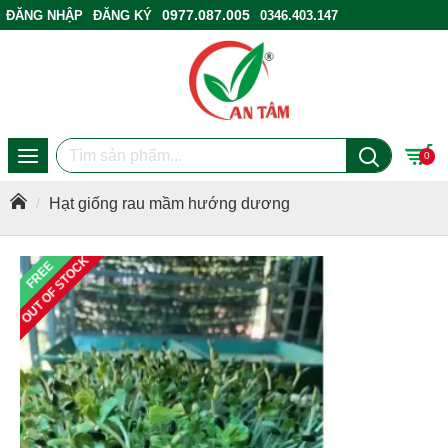
0977.087.005
ĐĂNG NHẬP
ĐĂNG KÝ
0346.403.147
ĐIỂM BÁN HÀNG
0
Hạt giống rau mầm hướng dương
OUT OF STOCK
FREE