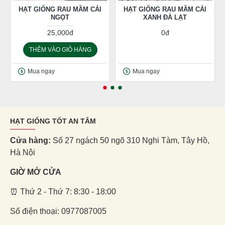
HẠT GIỐNG RAU MẦM CẢI
HẠT GIỐNG RAU MẦM CẢI
NGỌT
XANH ĐÀ LẠT
25,000đ
0đ
THÊM VÀO GIỎ HÀNG
Mua ngay
Mua ngay
HẠT GIỐNG TỐT AN TÂM
Cửa hàng:
Số 27 ngách 50 ngõ 310 Nghi Tàm, Tây Hồ,
Hà Nội
GIỜ MỞ CỬA
⏰ Thứ 2 - Thứ 7: 8:30 - 18:00
Số điện thoại: 0977087005