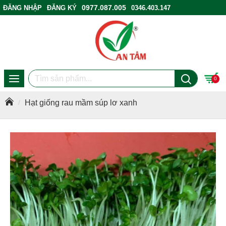
0977.087.005
ĐĂNG NHẬP
ĐĂNG KÝ
0346.403.147
ĐIỂM BÁN HÀNG
0
Hạt giống rau mầm súp lơ xanh