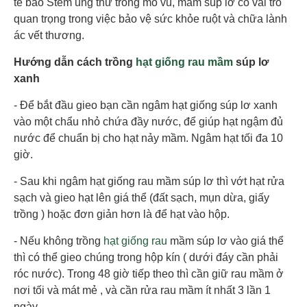
tế bào Stem ung thư trong mô vú, mầm súp lơ có vai trò
quan trọng trong việc bảo vệ sức khỏe ruột và chữa lành
ác vết thương.
Hướng dẫn cách trồng
hạt giống rau mầm
súp lơ
xanh
- Để bắt đầu gieo bạn cần ngâm hạt giống súp lơ xanh
vào một chẩu nhỏ chứa đầy nước, để giúp hạt ngậm đủ
nước để chuẩn bị cho hạt nảy mầm. Ngâm hạt tối đa 10
giờ.
- Sau khi ngâm hạt giống rau mầm súp lơ thì vớt hạt rửa
sạch và gieo hạt lên giá thể (đất sạch, mụn dừa, giấy
trồng ) hoặc đơn giản hơn là để hạt vào hộp.
- Nếu không trồng
hạt giống rau
mầm súp lơ vào giá thể
thì có thể gieo chúng trong hộp kín ( dưới đáy cần phải
róc nước). Trong 48 giờ tiếp theo thì cần giữ rau mầm ở
nơi tối và mát mẻ , và cần rửa rau mầm ít nhất 3 lần 1
ngày.