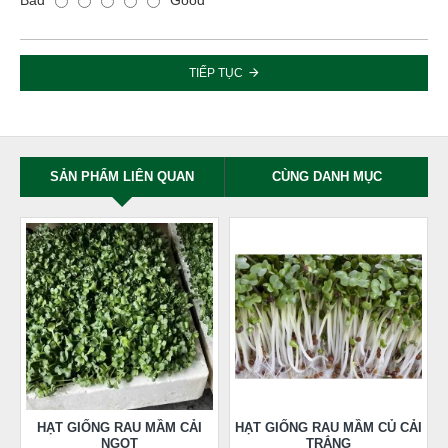
TIẾP TỤC
SẢN PHẨM LIÊN QUAN
CÙNG DANH MỤC
HẠT GIỐNG RAU MẦM CẢI
HẠT GIỐNG RAU MẦM CỦ CẢI
NGỌT
TRẮNG