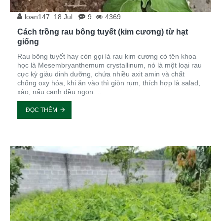
loan147
18
Jul
9
4369
Cách trồng rau bông tuyết (kim cương) từ hạt
giống
Rau bông tuyết hay còn gọi là rau kim cương có tên khoa
học là Mesembryanthemum crystallinum, nó là một loại rau
cực kỳ giàu dinh dưỡng, chứa nhiều axit amin và chất
chống oxy hóa, khi ăn vào thì giòn rụm, thích hợp là salad,
xào, nấu canh đều ngon. ..
ĐỌC THÊM