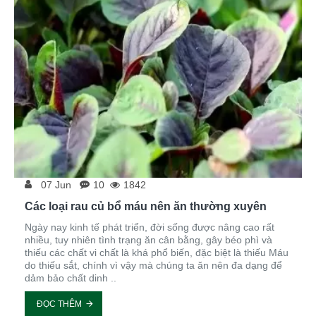
07
Jun
10
1842
Các loại rau củ bổ máu nên ăn thường xuyên
Ngày nay kinh tế phát triển, đời sống được nâng cao rất
nhiều, tuy nhiên tình trạng ăn cân bằng, gây béo phì và
thiếu các chất vi chất là khá phổ biến, đặc biệt là thiếu Máu
do thiếu sắt, chính vì vậy mà chúng ta ăn nên đa dạng để
dảm bảo chất dinh ..
ĐỌC THÊM