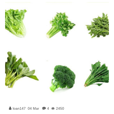
loan147
04
Mar
4
2450