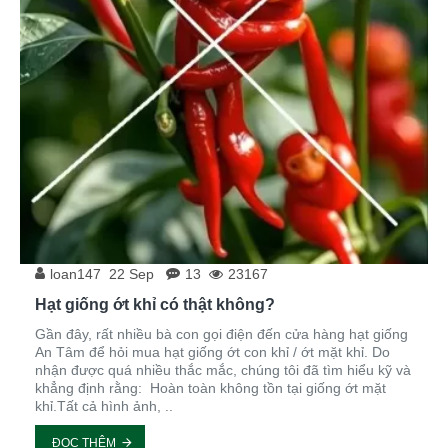
loan147
22
Sep
13
23167
Hạt giống ớt khỉ có thật không?
Gần đây, rất nhiều bà con gọi điện đến cửa hàng hạt giống
An Tâm để hỏi mua hạt giống ớt con khỉ / ớt mặt khỉ. Do
nhận được quá nhiều thắc mắc, chúng tôi đã tìm hiểu kỹ và
khẳng định rằng: Hoàn toàn không tồn tại giống ớt mặt
khỉ.Tất cả hình ảnh, ..
ĐỌC THÊM