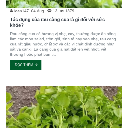
loan147
04
Aug
13
1379
Tác dụng của rau càng cua là gì đối với sức
khỏe?
Rau càng cua có hương vị nhẹ, cay, thường được ăn sống
làm các món salad, trộn gỏi, sinh tố hay xào nhẹ, rau càng
cua rất giàu nước, chất xơ và các vi chất dinh dưỡng như
sắt và canxi. Lá càng cua giã nát đắt lên vết nhọt, vết
thương hoặc phát ban tr..
ĐỌC THÊM