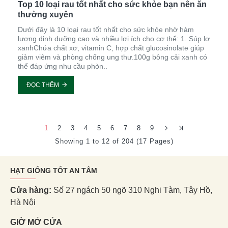
Top 10 loại rau tốt nhất cho sức khỏe bạn nên ăn
thường xuyên
Dưới đây là 10 loại rau tốt nhất cho sức khỏe nhờ hàm
lượng dinh dưỡng cao và nhiều lợi ích cho cơ thể: 1. Súp lơ
xanhChứa chất xơ, vitamin C, hợp chất glucosinolate giúp
giảm viêm và phòng chống ung thư.100g bông cải xanh có
thể đáp ứng nhu cầu phòn..
ĐỌC THÊM
1
2
3
4
5
6
7
8
9
Showing 1 to 12 of 204 (17 Pages)
HẠT GIỐNG TỐT AN TÂM
Cửa hàng:
Số 27 ngách 50 ngõ 310 Nghi Tàm, Tây Hồ,
Hà Nội
GIỜ MỞ CỬA