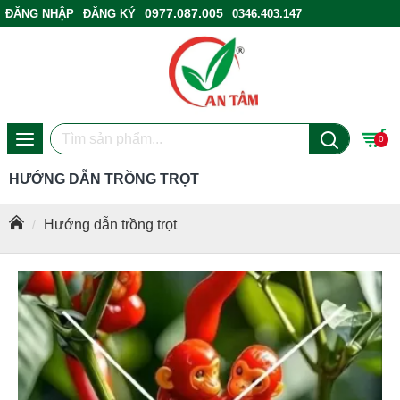
0977.087.005
ĐĂNG NHẬP
ĐĂNG KÝ
0346.403.147
ĐIỂM BÁN HÀNG
0
HƯỚNG DẪN TRỒNG TRỌT
Hướng dẫn trồng trọt