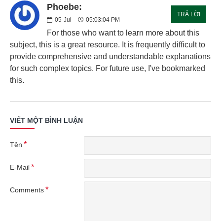
Phoebe:
TRẢ LỜI
05
Jul
05:03:04 PM
For those who want to learn more about this
subject, this is a great resource. It is frequently difficult to
provide comprehensive and understandable explanations
for such complex topics. For future use, I've bookmarked
this.
VIẾT MỘT BÌNH LUẬN
Tên
E-Mail
Comments