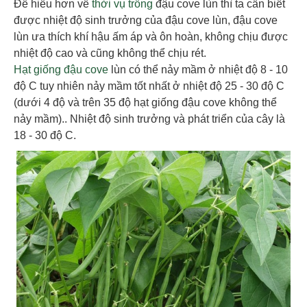
Để hiểu hơn về
thời vụ trồng
đậu cove lùn thì ta cần biết
được nhiệt độ sinh trưởng của đậu cove lùn, đậu cove
lùn ưa thích khí hậu ấm áp và ôn hoàn, không chịu được
nhiệt độ cao và cũng không thể chịu rét.
Hạt giống đậu cove
lùn có thể nảy mầm ở nhiệt độ 8 - 10
độ C tuy nhiên nảy mầm tốt nhất ở nhiệt độ 25 - 30 độ C
(dưới 4 độ và trên 35 độ hạt giống đậu cove không thể
nảy mầm).. Nhiệt độ sinh trưởng và phát triển của cây là
18 - 30 độ C.