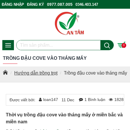
0977.087.005
ĐĂNG NHẬP
ĐĂNG KÝ
0346.403.147
ĐIỂM BÁN HÀNG
0
TRỒNG ĐẬU COVE VÀO THÁNG MẤY
Hướng dẫn trồng trọt
Trồng đậu cove vào tháng mấy
loan147
1 Bình luận
18285 L
Được viết bởi:
11
Dec
Thời vụ trồng đậu cove vào tháng mấy ở miền bắc và
miền nam