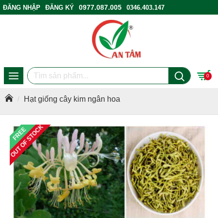
0977.087.005
ĐĂNG NHẬP
ĐĂNG KÝ
0346.403.147
ĐIỂM BÁN HÀNG
0
Hạt giống cây kim ngân hoa
OUT OF STOCK
FREE