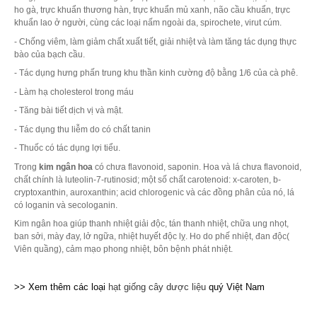
ho gà, trực khuẩn thương hàn, trực khuẩn mủ xanh, não cầu khuẩn, trực
khuẩn lao ở người, cùng các loại nấm ngoài da, spirochete, virut cúm.
- Chống viêm, làm giảm chất xuất tiết, giải nhiệt và làm tăng tác dụng thực
bào của bạch cầu.
- Tác dụng hưng phấn trung khu thần kinh cường độ bằng 1/6 của cà phê.
- Làm hạ cholesterol trong máu
- Tăng bài tiết dịch vị và mật.
- Tác dụng thu liễm do có chất tanin
- Thuốc có tác dụng lợi tiểu.
Trong
kim ngân hoa
có chưa flavonoid, saponin. Hoa và lá chưa flavonoid,
chất chính là luteolin-7-rutinosid; một số chất carotenoid: x-caroten, b-
cryptoxanthin, auroxanthin; acid chlorogenic và các đồng phân của nó, lá
có loganin và secologanin.
Kim ngân hoa giúp thanh nhiệt giải độc, tán thanh nhiệt, chữa ung nhọt,
ban sởi, mày đay, lở ngữa, nhiệt huyết độc lỵ. Ho do phế nhiệt, đan độc(
Viên quầng), cảm mạo phong nhiệt, bôn bệnh phát nhiệt.
>> Xem thêm các loại
hạt giống cây dược liệu
quý Việt Nam