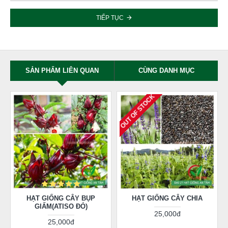
TIẾP TỤC
SẢN PHẨM LIÊN QUAN
CÙNG DANH MỤC
OUT OF STOCK
HẠT GIỐNG CÂY BỤP
HẠT GIỐNG CÂY CHIA
GIẤM(ATISO ĐỎ)
25,000đ
25,000đ