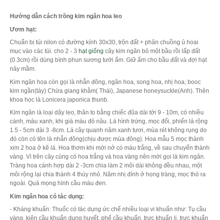
Hướng dẫn cách trồng kim ngân hoa leo
Ươm hạt:
Chuẩn bị túi nilon có đường kính 30x30, trộn đất + phân chuồng ủ hoai
mục vào các túi. cho 2 - 3
hạt giống
cây kim ngân bỏ một bầu rồi lấp đất
(0.3cm) rồi dùng bình phun sương tưới ẩm. Giữ ẩm cho bầu đất và đợi hạt
nảy mầm.
Kim ngân hoa còn gọi là nhẫn đông, ngân hoa, song hoa, nhị hoa, booc
kim ngần(tày) Chừa giang khằm( Thái), Japanese honeysuckle(Anh). Thên
khoa học là Lonicera japonica thunb.
Kim ngân là loại dây leo, thân to bằng chiếc đũa dài tới 9 - 10m, có nhiều
cành, màu xanh, khi già màu đỏ nâu. Lá hình trứng, mọc đối, phiến lá rộng
1.5 - 5cm dài 3 -8cm. Lá cây quanh năm xanh tươi, mùa rét không rụng do
đó còn có tên là nhẫn đông(chịu được mùa đông). Hoa mẫu 5 mọc thành
xim 2 hoa ở kẽ lá. Hoa thơm khi mới nở có màu trắng, về sau chuyển thành
vàng. Vì trên cây cùng có hoa trắng và hoa vàng nên mới gọi là kim ngân.
Tràng hoa cánh hợp dài 2 -3cm chia làm 2 môi dài không đều nhau, một
môi rộng lại chia thành 4 thùy nhỏ. Năm nhị đính ở họng tràng, mọc thò ra
ngoài. Quả mọng hình cầu màu đen.
Kim ngân hoa có tác dụng:
- Kháng khuẩn: Thuốc có tác dụng ức chế nhiều loại vi khuẩn như: Tụ cầu
vàng, kiên cầu khuẩn dung huyết, phế cầu khuẩn, trực khuẩn lị, trực khuẩn