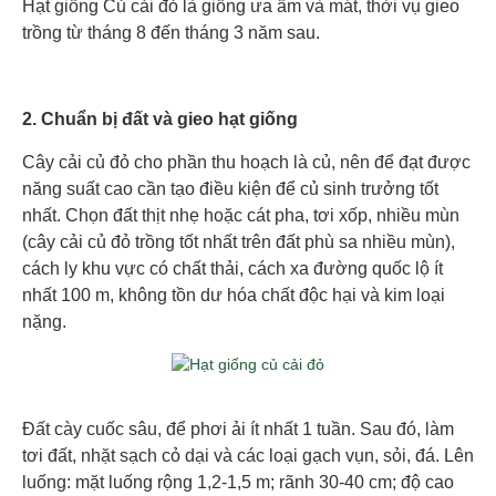
Hạt giống
Củ cải đỏ là giống ưa ẩm và mát, thời vụ gieo
trồng từ tháng 8 đến tháng 3 năm sau.
2. Chuẩn bị đất và gieo hạt giống
Cây cải củ đỏ cho phần thu hoạch là củ, nên để đạt được
năng suất cao cần tạo điều kiện để củ sinh trưởng tốt
nhất. Chọn đất thịt nhẹ hoặc cát pha, tơi xốp, nhiều mùn
(cây cải củ đỏ trồng tốt nhất trên đất phù sa nhiều mùn),
cách ly khu vực có chất thải, cách xa đường quốc lộ ít
nhất 100 m, không tồn dư hóa chất độc hại và kim loại
nặng.
Đất cày cuốc sâu, để phơi ải ít nhất 1 tuần. Sau đó, làm
tơi đất, nhặt sạch cỏ dại và các loại gạch vụn, sỏi, đá. Lên
luống: mặt luống rộng 1,2-1,5 m; rãnh 30-40 cm; độ cao