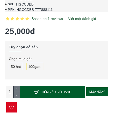
HGCCDBB
SKU:
HGCCDBB-777888111
MPN:
Based on 1 reviews.
-
Viết một đánh giá
25,000đ
Tùy chọn có sẵn
Chọn mua gói:
50 hạt
100gam
MUA NGAY
THÊM VÀO GIỎ HÀNG