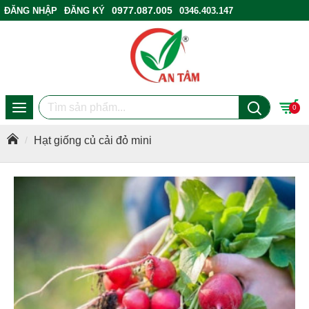
0977.087.005
ĐĂNG NHẬP
ĐĂNG KÝ
0346.403.147
ĐIỂM BÁN HÀNG
0
Hạt giống củ cải đỏ mini