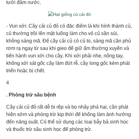
tưới đẫm nước.
- Vun xới: Cây cải củ đỏ có đặc điểm là khi hình thành củ,
củ thường trồi lên mặt luống làm cho vỏ củ sần sùi,
không sáng mã. Để cây cải củ có củ to, sáng mã cần phủ
rơm rạ ngay từ sau khi gieo để giữ ẩm thường xuyên và
tiến hành vun xới cho cây. Khi xới phải nhẹ, nông tay,
không xới sát gốc cây làm đứt rễ, cây long gốc kém phát
triển hoặc bị chết.
4
. Phòng trừ sâu bệnh
Cây cải củ đỏ rất dễ bị rệp và bọ nhảy phá hại, cần phát
hiện sớm và phòng trừ kịp thời để không làm ảnh hưởng
đến năng suất. Có thể sử dụng các loại bẫy bả sinh học
và thuốc trừ sâu sinh học để phòng trừ.