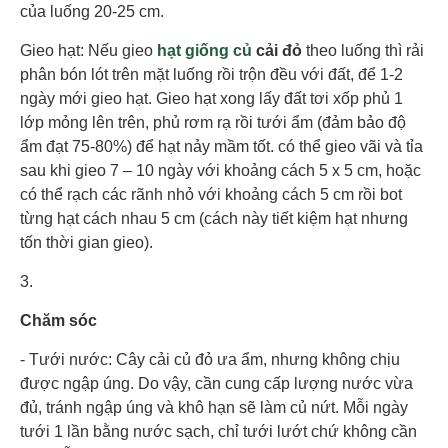
của luống 20-25 cm.
Gieo hạt: Nếu gieo
hạt giống củ
cải đỏ
theo luống thì rải
phân bón lót trên mặt luống rồi trộn đều với đất, để 1-2
ngày mới gieo hạt. Gieo hạt xong lấy đất tơi xốp phủ 1
lớp mỏng lên trên, phủ rơm rạ rồi tưới ẩm (đảm bảo độ
ẩm đạt 75-80%) để hạt nảy mầm tốt. có thể gieo vãi và tỉa
sau khi gieo 7 – 10 ngày với khoảng cách 5 x 5 cm, hoặc
có thể rạch các rãnh nhỏ với khoảng cách 5 cm rồi bot
từng hạt cách nhau 5 cm (cách này tiết kiệm hạt nhưng
tốn thời gian gieo).
3.
Chăm sóc
- Tưới nước: Cây cải củ đỏ ưa ẩm, nhưng không chịu
được ngập úng. Do vậy, cần cung cấp lượng nước vừa
đủ, tránh ngập úng và khô hạn sẽ làm củ nứt. Mỗi ngày
tưới 1 lần bằng nước sạch, chỉ tưới lướt chứ không cần