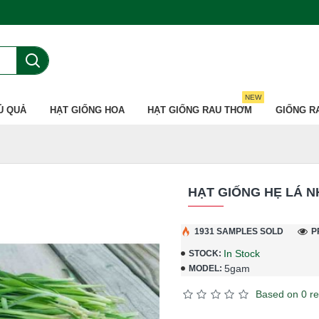
NEW
Ủ QUẢ
HẠT GIỐNG HOA
HẠT GIỐNG RAU THƠM
GIỐNG R
HẠT GIỐNG HẸ LÁ 
1931 SAMPLES SOLD
P
In Stock
STOCK:
5gam
MODEL:
Based on 0 re