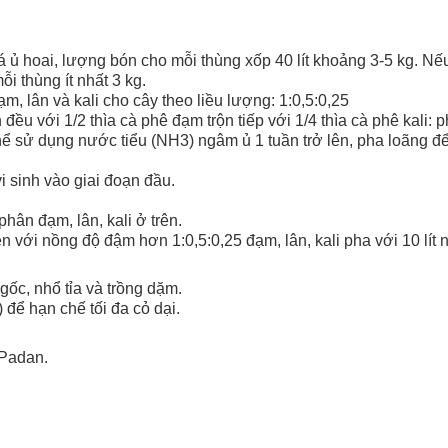
ủ hoai, lượng bón cho mỗi thùng xốp 40 lít khoảng 3-5 kg. Nế
i thùng ít nhất 3 kg.
m, lân và kali cho cây theo liều lượng: 1:0,5:0,25
đều với 1/2 thìa cà phê đạm trộn tiếp với 1/4 thìa cà phê kali: p
 sử dụng nước tiểu (NH3) ngâm ủ 1 tuần trở lên, pha loãng để
i sinh vào giai đoạn đầu.
hân đạm, lân, kali ở trên.
n với nồng độ đậm hơn 1:0,5:0,25 đạm, lân, kali pha với 10 lít 
gốc, nhổ tỉa và trồng dặm.
để hạn chế tối đa cỏ dại.
, Padan.