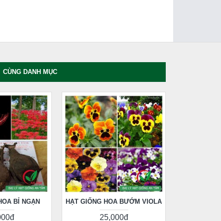
CÙNG DANH MỤC
HOA BỈ NGẠN
HẠT GIỐNG HOA BƯỚM VIOLA
000đ
25,000đ