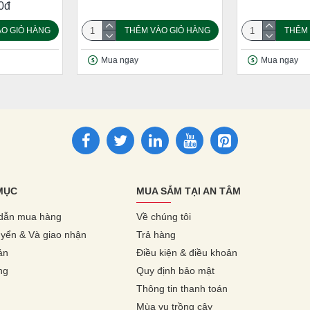
0đ
O GIỎ HÀNG
THÊM VÀO GIỎ HÀNG
THÊM 
Mua ngay
Mua ngay
MỤC
MUA SẮM TẠI AN TÂM
dẫn mua hàng
Về chúng tôi
yển & Và giao nhận
Trả hàng
ản
Điều kiện & điều khoản
ng
Quy định bảo mật
Thông tin thanh toán
Mùa vụ trồng cây