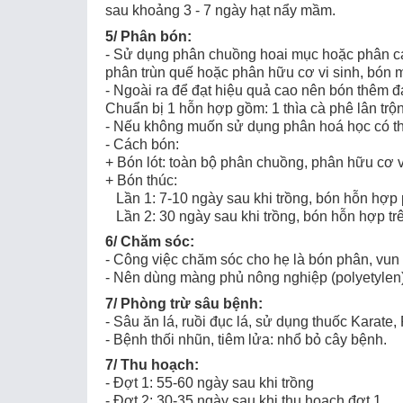
sau khoảng 3 - 7 ngày hạt nẩy mầm.
5/ Phân bón:
- Sử dụng phân chuồng hoai mục hoặc phân cá 
phân trùn quế hoặc phân hữu cơ vi sinh, bón mỗ
- Ngoài ra để đạt hiệu quả cao nên bón thêm đạ
Chuẩn bị 1 hỗn hợp gồm: 1 thìa cà phê lân trộn 
- Nếu không muốn sử dụng phân hoá học có thể
- Cách bón:
+ Bón lót: toàn bộ phân chuồng, phân hữu cơ v
+ Bón thúc:
Lần 1: 7-10 ngày sau khi trồng, bón hỗn hợp p
Lần 2: 30 ngày sau khi trồng, bón hỗn hợp trê
6/ Chăm sóc:
- Công việc chăm sóc cho hẹ là bón phân, vun 
- Nên dùng màng phủ nông nghiệp (polyetylen) 
7/ Phòng trừ sâu bệnh:
- Sâu ăn lá, ruồi đục lá, sử dụng thuốc Karate
- Bệnh thối nhũn, tiêm lửa: nhổ bỏ cây bệnh.
7/ Thu hoạch:
- Đợt 1: 55-60 ngày sau khi trồng
- Đợt 2: 30-35 ngày sau khi thu hoạch đợt 1