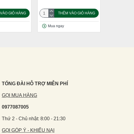
VÀO GIỎ HÀNG
THÊM VÀO GIỎ HÀNG
Mua ngay
TỔNG ĐÀI HỖ TRỢ MIỄN PHÍ
GỌI MUA HÀNG
0977087005
Thứ 2 - Chủ nhật: 8:00 - 21:30
GỌI GÓP Ý - KHIẾU NẠI