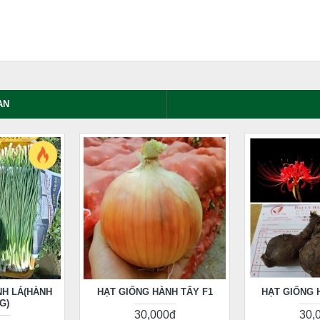
AN
NH LÁ(HÀNH
HẠT GIỐNG HÀNH TÂY F1
HẠT GIỐNG 
G)
30,000đ
30,