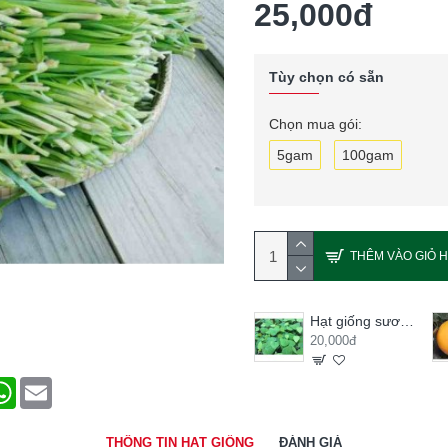
25,000đ
Tùy chọn có sẵn
Chọn mua gói:
5gam
100gam
THÊM VÀO GIỎ 
Hạt giống sương sâm lông
20,000đ
terest
WhatsApp
Email
THÔNG TIN HẠT GIỐNG
ĐÁNH GIÁ