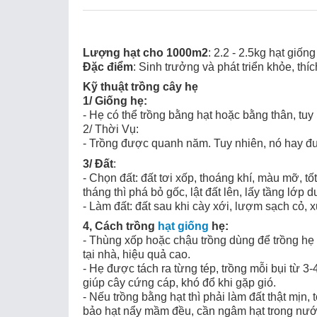
Lượng hạt cho 1000m2
: 2.2 - 2.5kg hạt giống
Đặc điểm
: Sinh trưởng và phát triển khỏe, t
Kỹ thuật trồng cây hẹ
1/ Giống hẹ:
- Hẹ có thể trồng bằng hạt hoặc bằng thân, tu
2/ Thời Vụ:
- Trồng được quanh năm. Tuy nhiên, nó hay đượ
3/ Đất
:
- Chọn đất: đất tơi xốp, thoáng khí, màu mỡ, tốt
tháng thì phá bỏ gốc, lật đất lên, lấy tầng lớp 
- Làm đất: đất sau khi cày xới, lượm sạch cỏ, 
4, Cách trồng
hạt giống
hẹ:
- Thùng xốp hoặc chậu trồng dùng để trồng hẹ 
tại nhà, hiệu quả cao.
- Hẹ được tách ra từng tép, trồng mỗi bụi từ 3-
giúp cây cứng cáp, khó đổ khi gặp gió.
- Nếu trồng bằng hạt thì phải làm đất thật mịn
bảo hạt nẩy mầm đều, cần ngâm hạt trong nướ