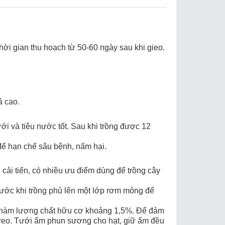
hời gian thu hoạch từ 50-60 ngày sau khi gieo.
ả cao.
tưới và tiêu nước tốt. Sau khi trồng được 12
y để hạn chế sâu bệnh, nấm hại.
 cải tiến, có nhiều ưu điểm dùng để trồng cây
 trước khi trồng phủ lên một lớp rơm mỏng để
, có hàm lượng chất hữu cơ khoảng 1,5%. Để đảm
 reo. Tưới ẩm phun sương cho hạt, giữ ẩm đều