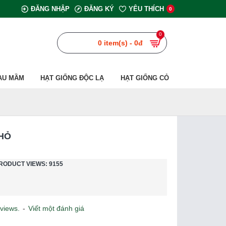
ĐĂNG NHẬP
ĐĂNG KÝ
YÊU THÍCH
0
0
0 item(s) - 0đ
AU MẦM
HẠT GIỐNG ĐỘC LẠ
HẠT GIỐNG CỎ
NHỎ
RODUCT VIEWS: 9155
views.
-
Viết một đánh giá