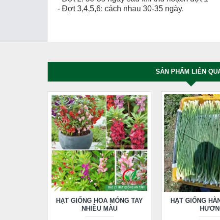
- Đợt 3,4,5,6: cách nhau 30-35 ngày.
SẢN PHẨM LIÊN QU
HẠT GIỐNG HOA MÓNG TAY
HẠT GIỐNG HÀ
NHIỀU MÀU
HƯƠN