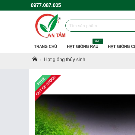
0977.087.005
SALE
TRANG CHỦ
HẠT GIỐNG RAU
HẠT GIỐNG C
Hạt giống thủy sinh
OUT OF STOCK
FREE