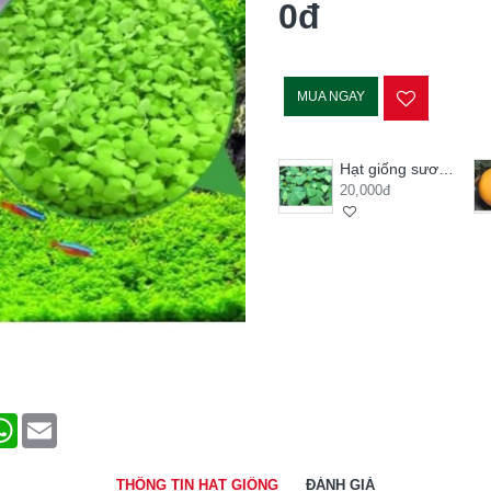
0đ
MUA NGAY
Hạt giống sương sâm lông
20,000đ
terest
WhatsApp
Email
THÔNG TIN HẠT GIỐNG
ĐÁNH GIÁ