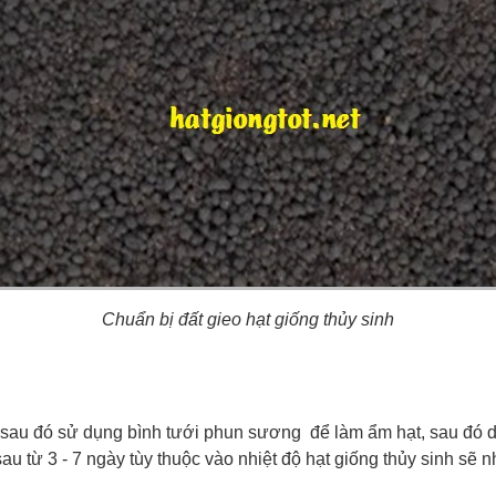
Chuẩn bị đất gieo hạt giống thủy sinh
út sau đó sử dụng bình tưới phun sương để làm ẩm hạt, sau đó 
 sau từ 3 - 7 ngày tùy thuộc vào nhiệt độ hạt giống thủy sinh s