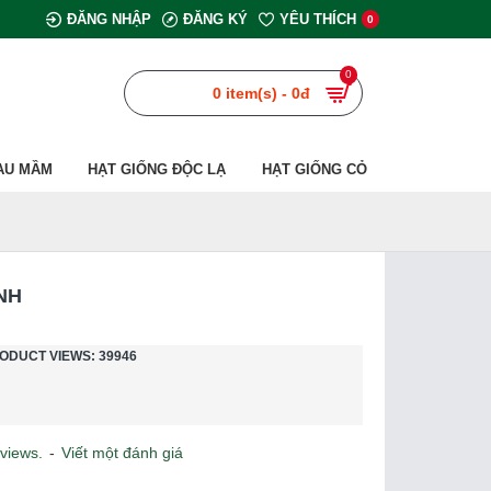
ĐĂNG NHẬP
ĐĂNG KÝ
YÊU THÍCH
0
0
0 item(s) - 0đ
AU MẦM
HẠT GIỐNG ĐỘC LẠ
HẠT GIỐNG CỎ
NH
ODUCT VIEWS: 39946
views.
-
Viết một đánh giá