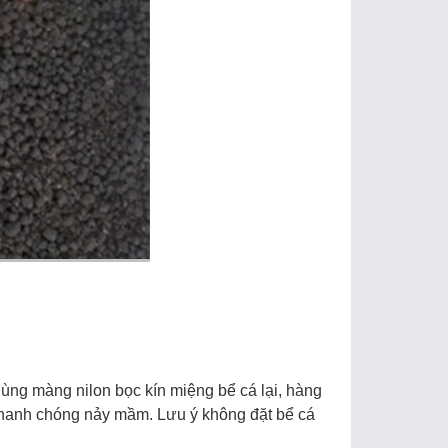
dùng màng nilon bọc kín miệng bể cá lại, hàng
ẽ nhanh chóng nảy mầm. Lưu ý không đặt bể cá