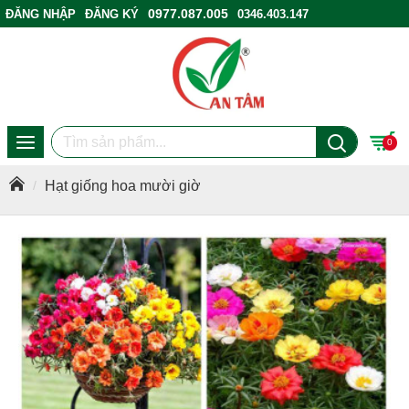
0977.087.005
ĐĂNG NHẬP
ĐĂNG KÝ
0346.403.147
ĐIỂM BÁN HÀNG
0
Hạt giống hoa mười giờ