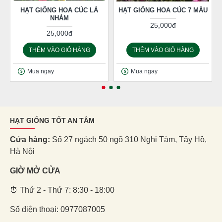
HẠT GIỐNG HOA CÚC LÁ
HẠT GIỐNG HOA CÚC 7 MÀU
NHÁM
25,000đ
25,000đ
THÊM VÀO GIỎ HÀNG
THÊM VÀO GIỎ HÀNG
Mua ngay
Mua ngay
HẠT GIỐNG TỐT AN TÂM
Cửa hàng:
Số 27 ngách 50 ngõ 310 Nghi Tàm, Tây Hồ,
Hà Nội
GIỜ MỞ CỬA
⏰ Thứ 2 - Thứ 7: 8:30 - 18:00
Số điện thoại: 0977087005