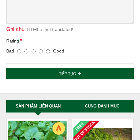
Ghi chú:
HTML is not translated!
Rating
Bad
Good
TIẾP TỤC
SẢN PHẨM LIÊN QUAN
CÙNG DANH MỤC
OUT OF STOCK
FREE