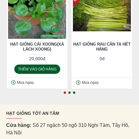
HẠT GIỐNG CẢI XOONG(XÀ
HẠT GIỐNG RAU CẦN TA HẾT
LÁCH XOONG)
HÀNG
20,000đ
0đ
THÊM VÀO GIỎ HÀNG
Mua ngay
Mua ngay
HẠT GIỐNG TỐT AN TÂM
Cửa hàng:
Số 27 ngách 50 ngõ 310 Nghi Tàm, Tây Hồ,
Hà Nội