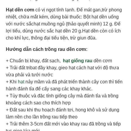
Hạt dền cơm
có vị ngọt tính lạnh. Để mát gan,trừ phong
nhiệt, chữa mắt kém, dùng bài thuốc: Bột hạt dền uống
với nước sắchạt muồng ngủ (thảo quyết minh) 12 g. Để
lợi tiểu, dùng nước sắc hạt dền 20 g.Hạt dền còn có ích
cho khí lực, thông đại tiểu tiện, trừ giun đũa.
Hướng dẫn cách trồng rau dền cơm:
+ Chuẩn bị khay, đất sạch,
hạt giống rau
dền cơm
+ Trải đất tribat đầy khay, gieo hạt cách hạt với độ thưa
vừa phải và tưới nước
+ Khi
hạt
nảy mầm và đã phát triển thành cây con thì tiến
hành đánh tỉa để cấy sang các khay khác.
+ Tùy thuộc và đặc tính giống cây mà đánh tỉa và trồng
khoảng cách sao cho thích hợp
+ Đất sau khi thu hoạch đánh tơi, hong khô và sử dụng
làm nền cho lần trồng rau tiếp theo
+ Trải thêm 3-5cm đất mới vào khay rau đã trồng và tiếp
tục gieo lứa mới.