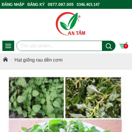
0977.087.005
ĐĂNG NHẬP
ĐĂNG KÝ
0346.403.147
ĐIỂM BÁN HÀNG
0
Hạt giống rau dền cơm