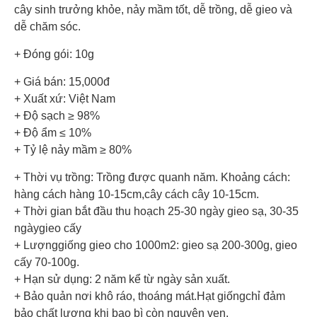
cây sinh trưởng khỏe, nảy mầm tốt, dễ trồng, dễ gieo và
dễ chăm sóc.
+ Đóng gói: 10g
+ Giá bán: 15,000đ
+ Xuất xứ: Việt Nam
+ Độ sạch ≥ 98%
+ Độ ẩm ≤ 10%
+ Tỷ lệ nảy mầm ≥ 80%
+ Thời vụ trồng: Trồng được quanh năm. Khoảng cách:
hàng cách hàng 10-15cm,cây cách cây 10-15cm.
+ Thời gian bắt đầu thu hoạch 25-30 ngày gieo sạ, 30-35
ngàygieo cấy
+ Lượnggiống gieo cho 1000m2: gieo sạ 200-300g, gieo
cấy 70-100g.
+ Hạn sử dụng: 2 năm kể từ ngày sản xuất.
+ Bảo quản nơi khô ráo, thoáng mát.Hạt giốngchỉ đảm
bảo chất lượng khi bao bì còn nguyên vẹn.