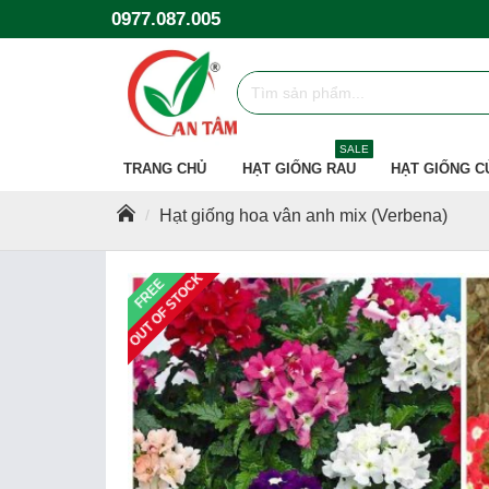
0977.087.005
SALE
TRANG CHỦ
HẠT GIỐNG RAU
HẠT GIỐNG C
Hạt giống hoa vân anh mix (Verbena)
OUT OF STOCK
FREE