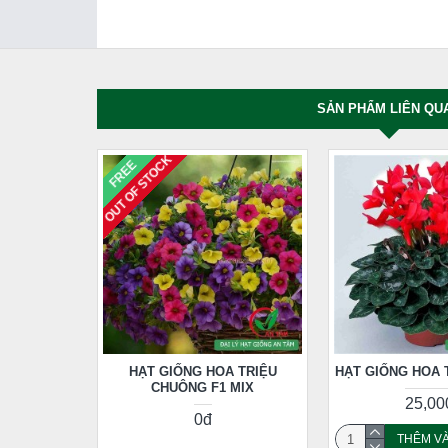
SẢN PHẨM LIÊN QU
OUT OF STOCK
FREE
HẠT GIỐNG HOA TRIỆU
HẠT GIỐNG HOA 
CHUÔNG F1 MIX
25,00
0đ
THÊM VÀ