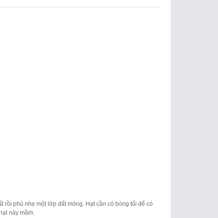
ất rồi phủ nhẹ một lớp đất mỏng. Hạt cần có bóng tối để có
i hạt nảy mầm.