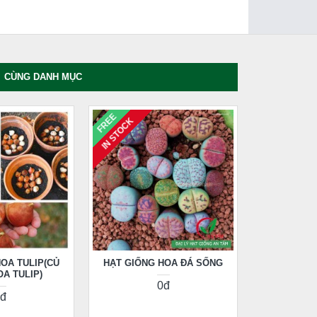
CÙNG DANH MỤC
FREE
IN STOCK
OA TULIP(CỦ
HẠT GIỐNG HOA ĐÁ SỐNG
A TULIP)
0đ
đ