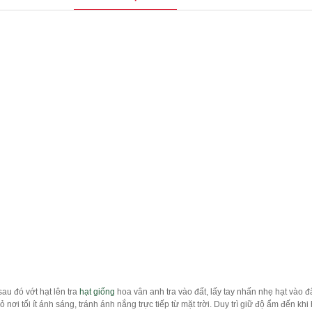
u đó vớt hạt lên tra
hạt giống
hoa vân anh tra vào đất, lấy tay nhấn nhẹ hạt vào đ
nơi tối ít ánh sáng, tránh ánh nắng trực tiếp từ mặt trời. Duy trì giữ độ ẩm đến kh