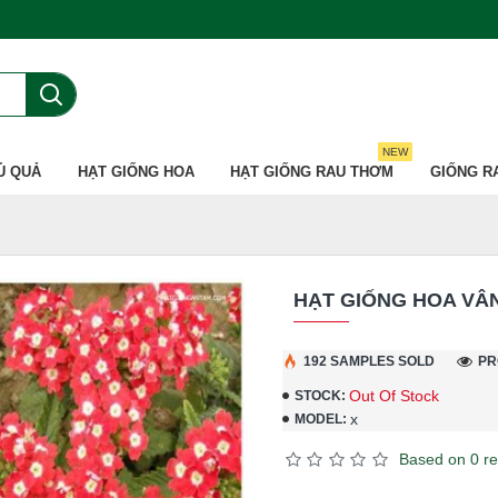
NEW
Ủ QUẢ
HẠT GIỐNG HOA
HẠT GIỐNG RAU THƠM
GIỐNG R
HẠT GIỐNG HOA VÂN
192 SAMPLES SOLD
PR
Out Of Stock
STOCK:
x
MODEL:
Based on 0 re