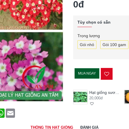
0đ
Tùy chọn có sẵn
Trọng lượng
Gói nhỏ
Gói 100 gam
MUA NGAY
Hạt giống sương sâm lông
20,000đ
terest
WhatsApp
Email
THÔNG TIN HẠT GIỐNG
ĐÁNH GIÁ