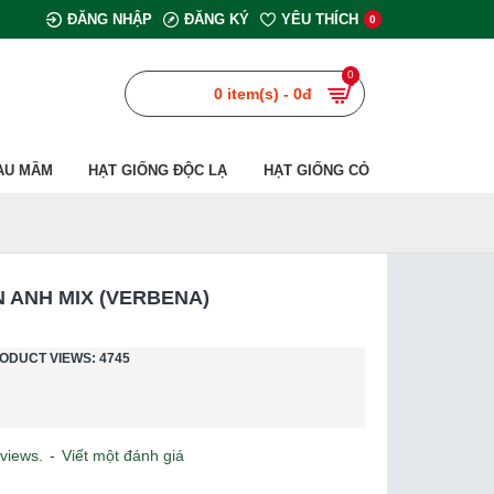
ĐĂNG NHẬP
ĐĂNG KÝ
YÊU THÍCH
0
0
0 item(s) - 0đ
AU MẦM
HẠT GIỐNG ĐỘC LẠ
HẠT GIỐNG CỎ
 ANH MIX (VERBENA)
ODUCT VIEWS: 4745
views.
-
Viết một đánh giá