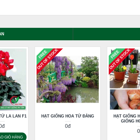
AN
OUT OF STOCK
OUT OF STOCK
FREE
FREE
TỬ LA LAN F1
HẠT GIỐNG HOA TỬ ĐẰNG
HẠT GIỐNG H
GIỐNG HO
0đ
0đ
0
O GIỎ HÀNG