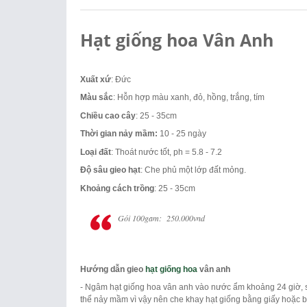
Hạt giống hoa Vân Anh
Xuất xứ
: Đức
Màu sắc
: Hỗn hợp màu xanh, đỏ, hồng, trắng, tím
Chiều cao cây
: 25 - 35cm
Thời gian nảy mầm:
10 - 25 ngày
Loại đất
: Thoát nước tốt, ph = 5.8 - 7.2
Độ sâu gieo hạt
: Che phủ một lớp đất mỏng.
Khoảng cách trồng
: 25 - 35cm
Gói 100gam: 250.000vnd
Hướng dẫn gieo
hạt giống hoa
vân anh
- Ngâm hạt giống hoa vân anh vào nước ẩm khoảng 24 giờ, sa
thể nảy mầm vì vậy nên che khay hạt giống bằng giấy hoặc bỏ 