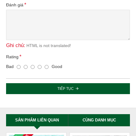
Đánh giá
Ghi chú:
HTML is not translated!
Rating
Bad
Good
TIẾP TỤC
SẢN PHẨM LIÊN QUAN
CÙNG DANH MỤC