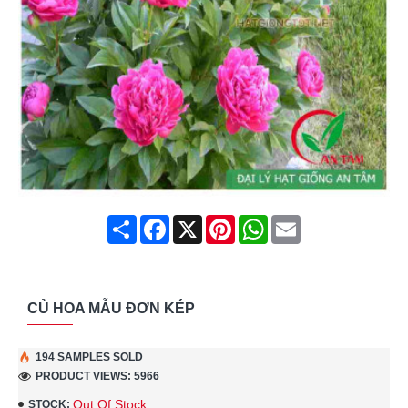
Share
Facebook
X
Pinterest
WhatsApp
Email
CỦ HOA MẪU ĐƠN KÉP
194 SAMPLES SOLD
PRODUCT VIEWS: 5966
Out Of Stock
STOCK: