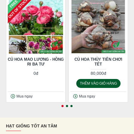
OUT OF STOCK
FREE
CỦ HOA MAO LƯƠNG - HỒNG
CỦ HOA THỦY TIÊN CHƠI
RI BA TƯ
TẾT
0đ
80,000đ
THÊM VÀO GIỎ HÀNG
Mua ngay
Mua ngay
HẠT GIỐNG TỐT AN TÂM