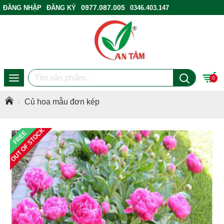
0977.087.005
ĐĂNG NHẬP
ĐĂNG KÝ
0346.403.147
ĐIỂM BÁN HÀNG
0
Củ hoa mẫu đơn kép
OUT OF STOCK
FREE